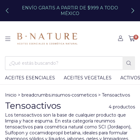
ENVÍO GRATIS A PARTIR DE $999 A TODO
MÉXICO
0
ACEITES ESENCIALES
ACEITES VEGETALES
ACTIVO
Inicio
>
breadcrumbs.insumos-cosmeticos
>
Tensoactivos
Tensoactivos
4 productos
Los tensoactivos son la base de cualquier producto que
limpia y hace espuma. En esta categoría reunimos
tensoactivos para cosmética natural como SCI (Jordapon),
Sulfopon y cocamidopropil betaína, ideales para formular
shampoos sólidos y líquidos, jabones, geles y limpiadores