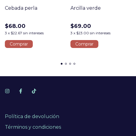
Cebada perla
Arcilla verde
$68.00
$69.00
3
x
$22.67
sin intereses
3
x
$23.00
sin intereses
Comprar
Política de devolución
Términos y condiciones