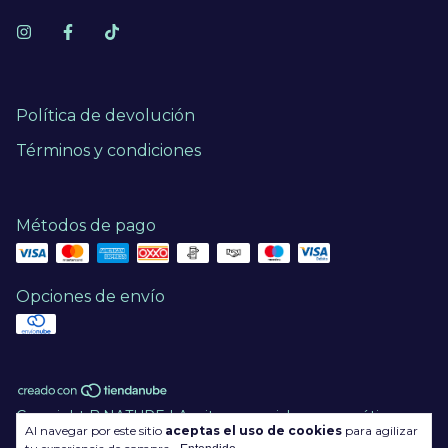
Política de devolución
Términos y condiciones
Métodos de pago
Opciones de envío
Copyright B·NATURE | Aceites esenciales y cosmética
Al navegar por este sitio
aceptas el uso de cookies
para agilizar
natural en México - 2026. Todos los derechos reservados.