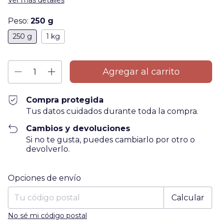
Ver más detalles
Peso:
250 g
250 g
1 kg
Compra protegida
Tus datos cuidados durante toda la compra.
Cambios y devoluciones
Si no te gusta, puedes cambiarlo por otro o
devolverlo.
Entregas para el CP:
Cambiar CP
Opciones de envío
Calcular
No sé mi código postal