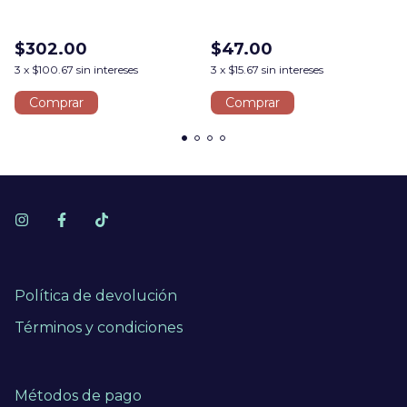
$302.00
$47.00
3
x
$100.67
sin intereses
3
x
$15.67
sin intereses
Comprar
Comprar
Política de devolución
Términos y condiciones
Métodos de pago