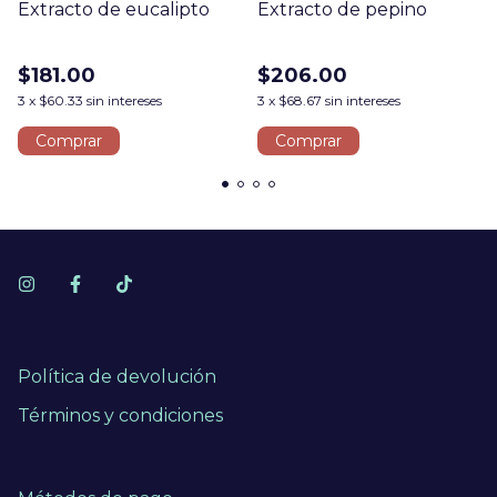
Extracto de eucalipto
Extracto de pepino
$181.00
$206.00
3
x
$60.33
sin intereses
3
x
$68.67
sin intereses
Comprar
Comprar
Política de devolución
Términos y condiciones