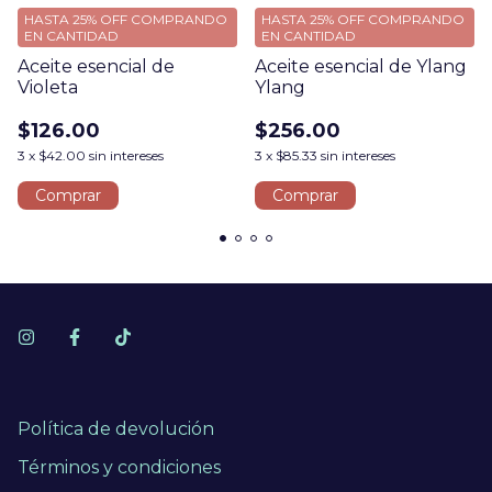
HASTA 25% OFF
COMPRANDO
HASTA 25% OFF
COMPRANDO
EN CANTIDAD
EN CANTIDAD
Aceite esencial de
Aceite esencial de Ylang
Violeta
Ylang
$126.00
$256.00
3
x
$42.00
sin intereses
3
x
$85.33
sin intereses
Comprar
Comprar
Política de devolución
Términos y condiciones