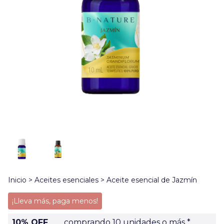
Inicio
>
Aceites esenciales
>
Aceite esencial de Jazmín
¡Lleva más, paga menos!
10% OFF
comprando 10 unidades o más *