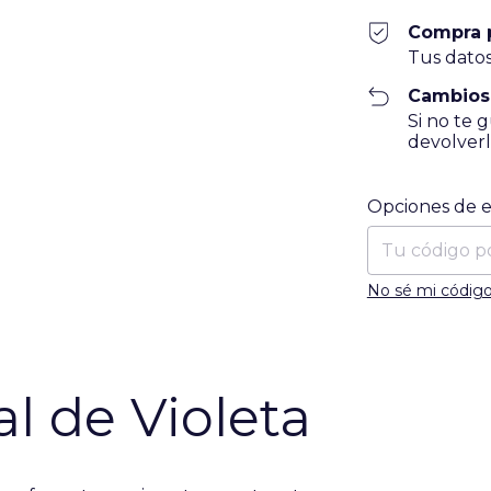
Compra 
Tus datos
Cambios
Si no te 
devolverl
Entregas para el
Opciones de 
No sé mi código
al de Violeta