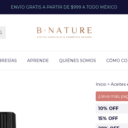
ENVÍO GRATIS A PARTIR DE $999 A TODO MÉXICO
RESÍAS
APRENDE
QUIÉNES SOMOS
CÓMO C
Inicio
>
Aceites 
¡Lleva más, pa
10% OFF
15% OFF