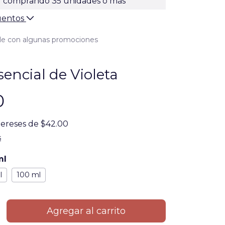
comprando 35 unidades o más *
uentos
le con algunas promociones
sencial de Violeta
0
tereses de
$42.00
s
ml
l
100 ml