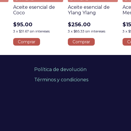
e
Aceite esencial de
Aceite esencial de
Ace
Coco
Ylang Ylang
Men
$95.00
$256.00
$1
3
x
$31.67
sin intereses
3
x
$85.33
sin intereses
3
x
$
Comprar
Comprar
C
Política de devolución
Términos y condiciones