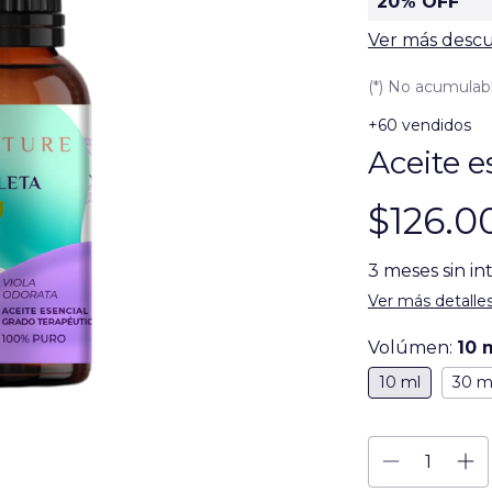
20% OFF
Ver más desc
(*) No acumulab
+60 vendidos
Aceite e
$126.0
3
meses sin in
Ver más detalle
Volúmen:
10 
10 ml
30 m