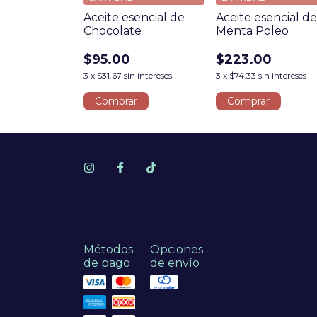
sencial de
Aceite esencial de
Aceite esencial d
Chocolate
Menta Poleo
0
$95.00
$223.00
sin intereses
3
x
$31.67
sin intereses
3
x
$74.33
sin intereses
r
Comprar
Comprar
Métodos
Opciones
de pago
de envío