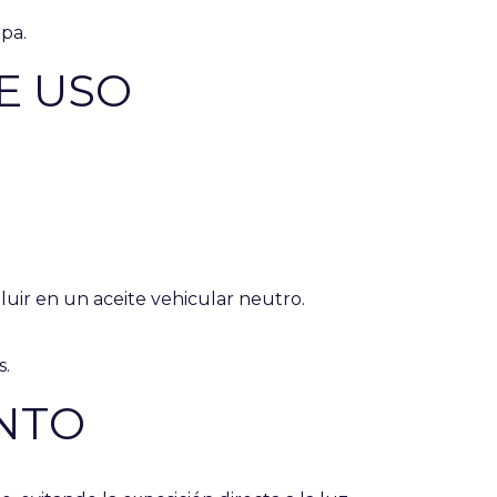
pa.
E USO
iluir en un aceite vehicular neutro.
s.
NTO