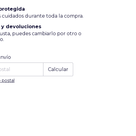
protegida
 cuidados durante toda la compra.
 y devoluciones
gusta, puedes cambiarlo por otro o
o.
 CP:
Cambiar CP
envío
Calcular
 postal