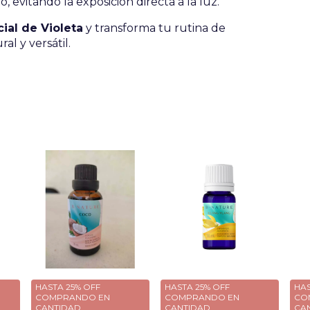
, evitando la exposición directa a la luz.
ial de Violeta
y transforma tu rutina de
l y versátil.
HASTA 25% OFF
HASTA 25% OFF
HAS
COMPRANDO EN
COMPRANDO EN
CO
CANTIDAD
CANTIDAD
CA