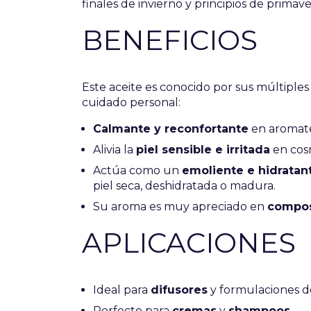
finales de invierno y principios de primave
BENEFICIOS
Este aceite es conocido por sus múltiples
cuidado personal:
Calmante y reconfortante
en aromate
Alivia la
piel sensible e irritada
en cosm
Actúa como un
emoliente e hidratan
piel seca, deshidratada o madura.
Su aroma es muy apreciado en
compos
APLICACIONES
Ideal para
difusores
y formulaciones de
Perfecto para
cremas
y
shampoos
.