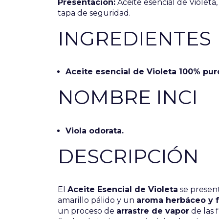
Presentación:
Aceite esencial de Violeta
tapa de seguridad.
INGREDIENTES
Aceite esencial de Violeta 100% pur
NOMBRE INCI
Viola odorata.
DESCRIPCIÓN
El
Aceite Esencial de Violeta
se presen
amarillo pálido y un
aroma herbáceo y 
un proceso de
arrastre de vapor
de las 