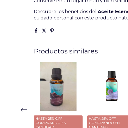
Conserve en un lugar fresco y bien sellado
Descubre los beneficios del
Aceite Esenc
cuidado personal con este producto natura
Productos similares
% OFF
HASTA 25% OFF
HASTA 25% OFF
DO EN
COMPRANDO EN
COMPRANDO EN
D
CANTIDAD
CANTIDAD