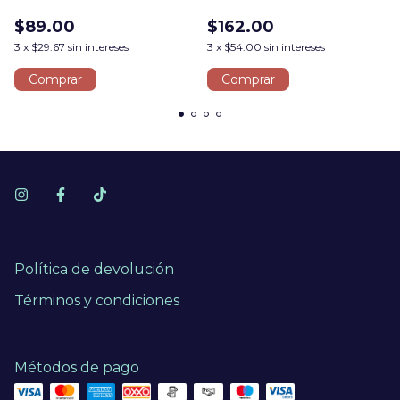
$89.00
$162.00
3
x
$29.67
sin intereses
3
x
$54.00
sin intereses
Comprar
Comprar
Política de devolución
Términos y condiciones
Métodos de pago