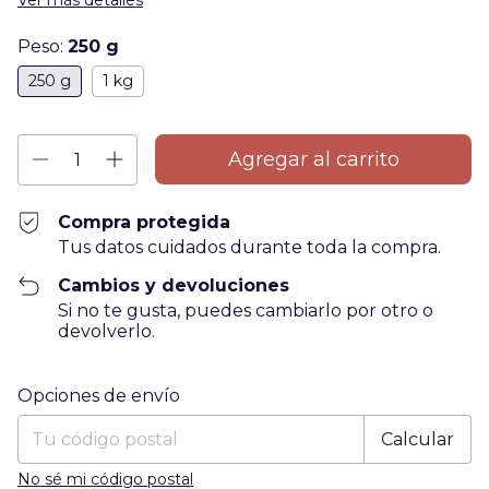
Ver más detalles
Peso:
250 g
250 g
1 kg
Compra protegida
Tus datos cuidados durante toda la compra.
Cambios y devoluciones
Si no te gusta, puedes cambiarlo por otro o
devolverlo.
Entregas para el CP:
Cambiar CP
Opciones de envío
Calcular
No sé mi código postal