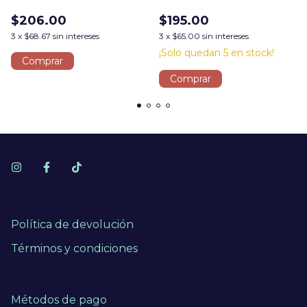
$206.00
$195.00
3
x
$68.67
sin intereses
3
x
$65.00
sin intereses
¡Solo quedan
5
en stock!
Comprar
Comprar
Política de devolución
Términos y condiciones
Métodos de pago