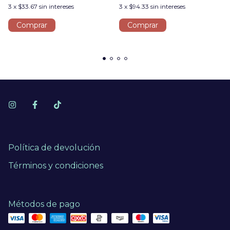
3
x
$33.67
sin intereses
3
x
$94.33
sin intereses
Comprar
Comprar
Política de devolución
Términos y condiciones
Métodos de pago