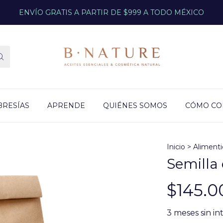
ENVÍO GRATIS A PARTIR DE $999 A TODO MÉXICO
RESÍAS
APRENDE
QUIÉNES SOMOS
CÓMO C
Inicio
>
Alimenti
Semilla 
$145.0
3
meses sin in