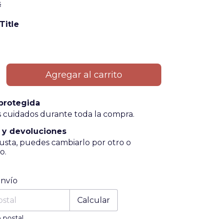
s
Title
protegida
 cuidados durante toda la compra.
 y devoluciones
gusta, puedes cambiarlo por otro o
o.
 CP:
Cambiar CP
envío
Calcular
 postal