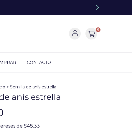
0
OMPRAR
CONTACTO
cio
>
Semilla de anís estrella
de anís estrella
0
tereses de
$48.33