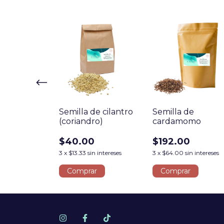
gibre entera
Semilla de cilantro
Semilla de
(coriandro)
cardamomo
$40.00
$192.00
n intereses
3
x
$13.33
sin intereses
3
x
$64.00
sin intereses
r
Comprar
Comprar