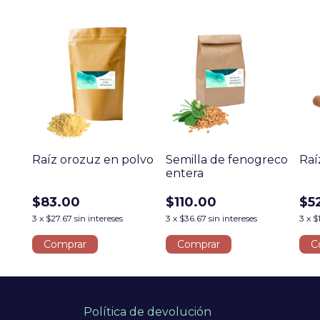
Raíz orozuz en polvo
Semilla de fenogreco
Raí
entera
$83.00
$110.00
$5
3
x
$27.67
sin intereses
3
x
$36.67
sin intereses
3
x
$
Comprar
Comprar
C
Política de devolución