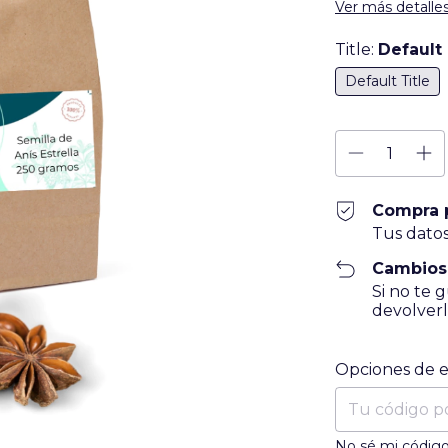
Ver más detalle
Title:
Default 
Default Title
Compra 
Tus datos
Cambios
Si no te 
devolverl
Entregas para el
Opciones de 
No sé mi código