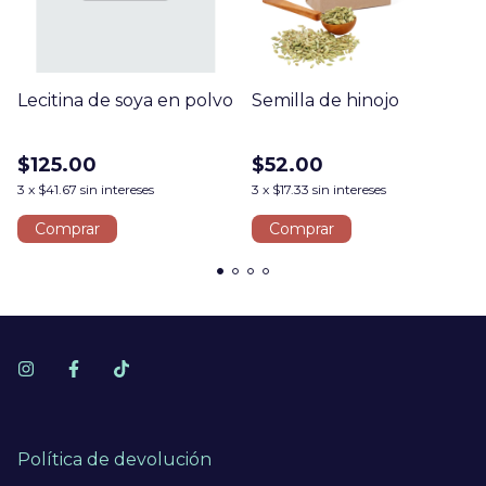
Lecitina de soya en polvo
Semilla de hinojo
$125.00
$52.00
3
x
$41.67
sin intereses
3
x
$17.33
sin intereses
Comprar
Comprar
Política de devolución