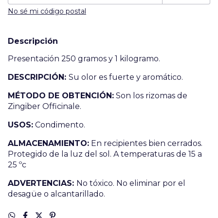
No sé mi código postal
Descripción
Presentación 250 gramos y 1 kilogramo.
DESCRIPCI
Ó
N
:
Su
olor
es
fuerte
y
aromático
.
MÉTODO DE OBTENCIÓN:
Son los
rizomas
de
Zingiber
Officinale
.
USOS:
Condimento.
ALMACENAMIENTO:
En recipientes bien cerrados.
Protegido de la luz del sol.
A temperaturas de 15 a
25
ºc
ADVERTENCIAS:
No tóxico.
No eliminar por el
desagüe o alcantarillado.