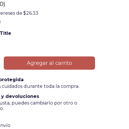
(0)
tereses de
$26.33
s
Title
protegida
 cuidados durante toda la compra.
 y devoluciones
gusta, puedes cambiarlo por otro o
o.
 CP:
Cambiar CP
envío