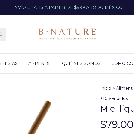
ENVÍO GRATIS A PARTIR DE $999 A TODO MÉXICO
RESÍAS
APRENDE
QUIÉNES SOMOS
CÓMO C
Inicio
>
Alimenti
+10 vendidos
Miel líq
$79.00