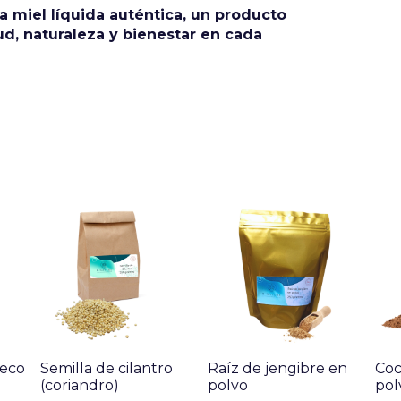
la miel líquida auténtica, un producto
d, naturaleza y bienestar en cada
reco
Semilla de cilantro
Raíz de jengibre en
Coc
(coriandro)
polvo
pol